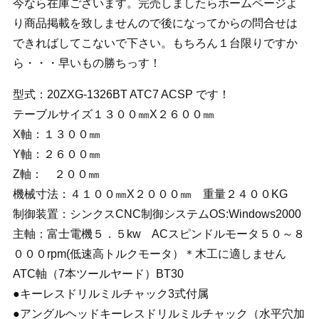
今なら在庫ございます。完売しましたらホームページよ
り商品掲載を致しませんので後になってからの問合せは
できればしてこないで下さい。もちろん１台限りですか
ら・・・早いもの勝ちっす！
型式：20ZXG-1326BT ATC7 ACSP です！
テーブルサイズ１３００㎜X２６００㎜
X軸：１３００㎜
Y軸：２６００㎜
Z軸： ２００㎜
機械寸法：４１００㎜X２０００㎜ 重量２４００KG
制御装置：シンクスCNC制御システムOS:Windows2000
主軸：富士電機５．５kw ACスピンドルモータ５０～８
０００rpm(低速高トルクモータ）＊木工に適しません
ATC軸（7本ツールヤード）BT30
●キーレスドリルミルチャック3式付属
●アングルヘッドキーレスドリルミルチャック（水平穴加