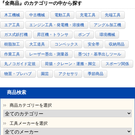
『全商品』のカテゴリーの中から探す
木工機械
中古機械
電動工具
充電工具
先端工具
エア工具
エンジン工具・発電機・溶接機
アングル加工機
ガス式鋲打機
昇圧機・トランサ
ポンプ
環境機械
樹脂加工
大工道具
コンベックス
安全帯
収納用品
作業工具
レーザー墨出・測量器
墨つけ・基準出しツール
丸ノコガイド定規
荷揚・クレーン・運搬・脚立
スポーツ関係
物置・プレハブ
園芸
アクセサリ
季節商品
商品検索
商品カテゴリーを選択
工具メーカーを選択