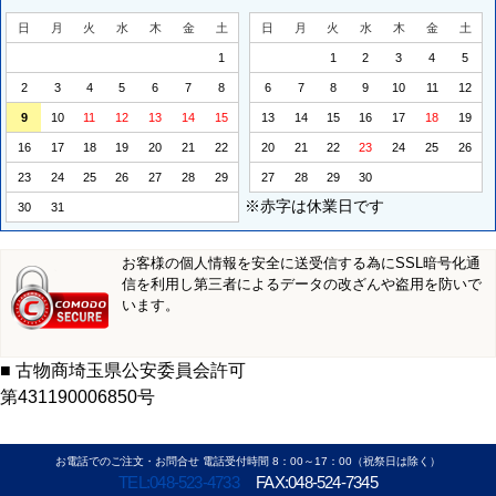
日
月
火
水
木
金
土
日
月
火
水
木
金
土
1
1
2
3
4
5
2
3
4
5
6
7
8
6
7
8
9
10
11
12
9
10
11
12
13
14
15
13
14
15
16
17
18
19
16
17
18
19
20
21
22
20
21
22
23
24
25
26
23
24
25
26
27
28
29
27
28
29
30
※赤字は休業日です
30
31
お客様の個人情報を安全に送受信する為にSSL暗号化通
信を利用し第三者によるデータの改ざんや盗用を防いで
います。
■ 古物商埼玉県公安委員会許可
第431190006850号
お電話でのご注文・お問合せ 電話受付時間 8：00～17：00（祝祭日は除く）
TEL:048-523-4733
FAX:048-524-7345