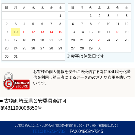
日
月
火
水
木
金
土
日
月
火
水
木
金
土
1
1
2
3
4
5
2
3
4
5
6
7
8
6
7
8
9
10
11
12
9
10
11
12
13
14
15
13
14
15
16
17
18
19
16
17
18
19
20
21
22
20
21
22
23
24
25
26
23
24
25
26
27
28
29
27
28
29
30
※赤字は休業日です
30
31
お客様の個人情報を安全に送受信する為にSSL暗号化通
信を利用し第三者によるデータの改ざんや盗用を防いで
います。
■ 古物商埼玉県公安委員会許可
第431190006850号
お電話でのご注文・お問合せ 電話受付時間 8：00～17：00（祝祭日は除く）
TEL:048-523-4733
FAX:048-524-7345