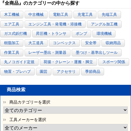
『全商品』のカテゴリーの中から探す
木工機械
中古機械
電動工具
充電工具
先端工具
エア工具
エンジン工具・発電機・溶接機
アングル加工機
ガス式鋲打機
昇圧機・トランサ
ポンプ
環境機械
樹脂加工
大工道具
コンベックス
安全帯
収納用品
作業工具
レーザー墨出・測量器
墨つけ・基準出しツール
丸ノコガイド定規
荷揚・クレーン・運搬・脚立
スポーツ関係
物置・プレハブ
園芸
アクセサリ
季節商品
商品検索
商品カテゴリーを選択
工具メーカーを選択