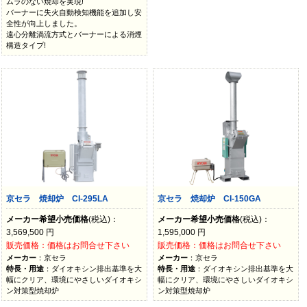
ムラのない焼却を実現!
バーナーに失火自動検知機能を追加し安
全性が向上しました。
遠心分離渦流方式とバーナーによる消煙
構造タイプ!
京セラ 焼却炉 CI-295LA
京セラ 焼却炉 CI-150GA
メーカー希望小売価格
(税込)：
メーカー希望小売価格
(税込)：
3,569,500
円
1,595,000
円
販売価格：価格はお問合せ下さい
販売価格：価格はお問合せ下さい
メーカー
：京セラ
メーカー
：京セラ
特長・用途
：ダイオキシン排出基準を大
特長・用途
：ダイオキシン排出基準を大
幅にクリア、環境にやさしいダイオキシ
幅にクリア、環境にやさしいダイオキシ
ン対策型焼却炉
ン対策型焼却炉