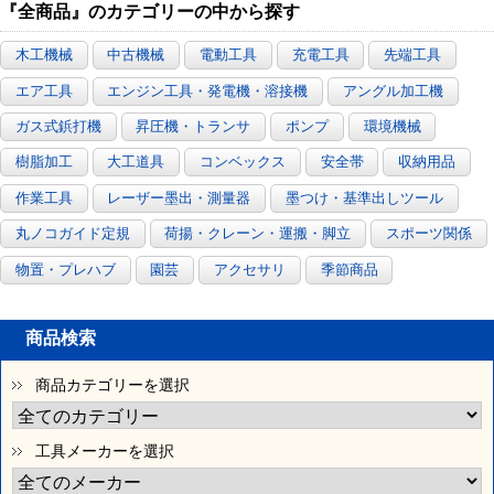
『全商品』のカテゴリーの中から探す
木工機械
中古機械
電動工具
充電工具
先端工具
エア工具
エンジン工具・発電機・溶接機
アングル加工機
ガス式鋲打機
昇圧機・トランサ
ポンプ
環境機械
樹脂加工
大工道具
コンベックス
安全帯
収納用品
作業工具
レーザー墨出・測量器
墨つけ・基準出しツール
丸ノコガイド定規
荷揚・クレーン・運搬・脚立
スポーツ関係
物置・プレハブ
園芸
アクセサリ
季節商品
商品検索
商品カテゴリーを選択
工具メーカーを選択