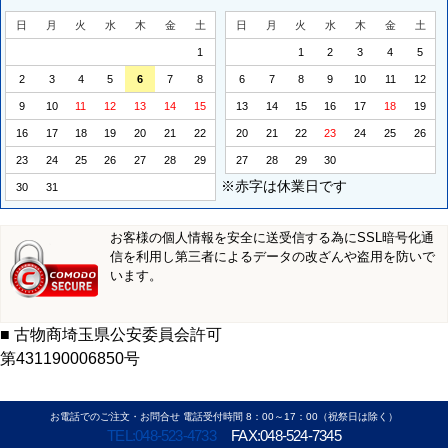
日
月
火
水
木
金
土
日
月
火
水
木
金
土
1
1
2
3
4
5
2
3
4
5
6
7
8
6
7
8
9
10
11
12
9
10
11
12
13
14
15
13
14
15
16
17
18
19
16
17
18
19
20
21
22
20
21
22
23
24
25
26
23
24
25
26
27
28
29
27
28
29
30
※赤字は休業日です
30
31
お客様の個人情報を安全に送受信する為にSSL暗号化通
信を利用し第三者によるデータの改ざんや盗用を防いで
います。
■ 古物商埼玉県公安委員会許可
第431190006850号
お電話でのご注文・お問合せ 電話受付時間 8：00～17：00（祝祭日は除く）
TEL:048-523-4733
FAX:048-524-7345