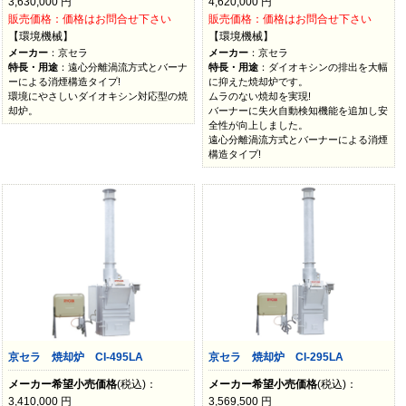
3,630,000
円
4,620,000
円
販売価格：価格はお問合せ下さい
販売価格：価格はお問合せ下さい
【環境機械】
【環境機械】
メーカー
：京セラ
メーカー
：京セラ
特長・用途
：遠心分離渦流方式とバーナ
特長・用途
：ダイオキシンの排出を大幅
ーによる消煙構造タイプ!
に抑えた焼却炉です。
環境にやさしいダイオキシン対応型の焼
ムラのない焼却を実現!
却炉。
バーナーに失火自動検知機能を追加し安
全性が向上しました。
遠心分離渦流方式とバーナーによる消煙
構造タイプ!
京セラ 焼却炉 CI-495LA
京セラ 焼却炉 CI-295LA
メーカー希望小売価格
(税込)：
メーカー希望小売価格
(税込)：
3,410,000
円
3,569,500
円