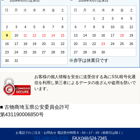
2026年8月の定休日
2026年9月の定休日
日
月
火
水
木
金
土
日
月
火
水
木
金
土
1
1
2
3
4
5
2
3
4
5
6
7
8
6
7
8
9
10
11
12
9
10
11
12
13
14
15
13
14
15
16
17
18
19
16
17
18
19
20
21
22
20
21
22
23
24
25
26
23
24
25
26
27
28
29
27
28
29
30
※赤字は休業日です
30
31
お客様の個人情報を安全に送受信する為にSSL暗号化通
信を利用し第三者によるデータの改ざんや盗用を防いで
います。
■ 古物商埼玉県公安委員会許可
第431190006850号
お電話でのご注文・お問合せ 電話受付時間 8：00～17：00（祝祭日は除く）
TEL:048-523-4733
FAX:048-524-7345