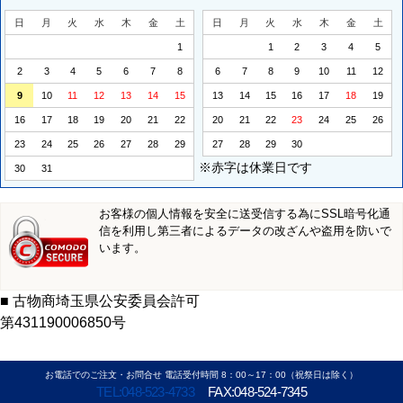
日
月
火
水
木
金
土
日
月
火
水
木
金
土
1
1
2
3
4
5
2
3
4
5
6
7
8
6
7
8
9
10
11
12
9
10
11
12
13
14
15
13
14
15
16
17
18
19
16
17
18
19
20
21
22
20
21
22
23
24
25
26
23
24
25
26
27
28
29
27
28
29
30
※赤字は休業日です
30
31
お客様の個人情報を安全に送受信する為にSSL暗号化通
信を利用し第三者によるデータの改ざんや盗用を防いで
います。
■ 古物商埼玉県公安委員会許可
第431190006850号
お電話でのご注文・お問合せ 電話受付時間 8：00～17：00（祝祭日は除く）
TEL:048-523-4733
FAX:048-524-7345