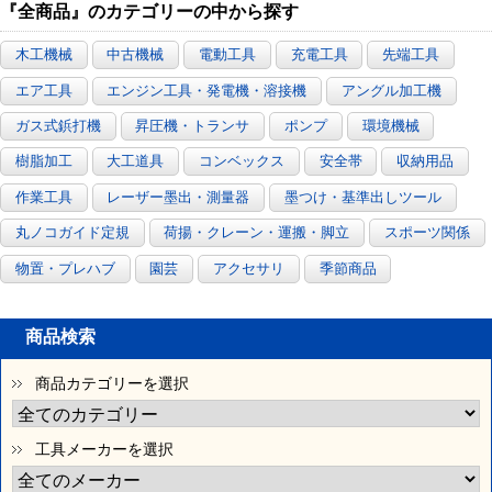
『全商品』のカテゴリーの中から探す
木工機械
中古機械
電動工具
充電工具
先端工具
エア工具
エンジン工具・発電機・溶接機
アングル加工機
ガス式鋲打機
昇圧機・トランサ
ポンプ
環境機械
樹脂加工
大工道具
コンベックス
安全帯
収納用品
作業工具
レーザー墨出・測量器
墨つけ・基準出しツール
丸ノコガイド定規
荷揚・クレーン・運搬・脚立
スポーツ関係
物置・プレハブ
園芸
アクセサリ
季節商品
商品検索
商品カテゴリーを選択
工具メーカーを選択