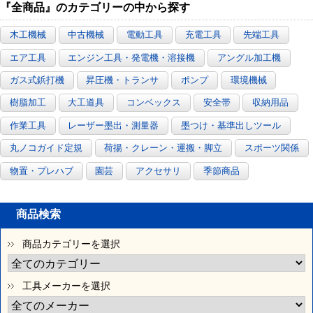
『全商品』のカテゴリーの中から探す
木工機械
中古機械
電動工具
充電工具
先端工具
エア工具
エンジン工具・発電機・溶接機
アングル加工機
ガス式鋲打機
昇圧機・トランサ
ポンプ
環境機械
樹脂加工
大工道具
コンベックス
安全帯
収納用品
作業工具
レーザー墨出・測量器
墨つけ・基準出しツール
丸ノコガイド定規
荷揚・クレーン・運搬・脚立
スポーツ関係
物置・プレハブ
園芸
アクセサリ
季節商品
商品検索
商品カテゴリーを選択
工具メーカーを選択