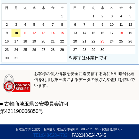
日
月
火
水
木
金
土
日
月
火
水
木
金
土
1
1
2
3
4
5
2
3
4
5
6
7
8
6
7
8
9
10
11
12
9
10
11
12
13
14
15
13
14
15
16
17
18
19
16
17
18
19
20
21
22
20
21
22
23
24
25
26
23
24
25
26
27
28
29
27
28
29
30
※赤字は休業日です
30
31
お客様の個人情報を安全に送受信する為にSSL暗号化通
信を利用し第三者によるデータの改ざんや盗用を防いで
います。
■ 古物商埼玉県公安委員会許可
第431190006850号
お電話でのご注文・お問合せ 電話受付時間 8：00～17：00（祝祭日は除く）
TEL:048-523-4733
FAX:048-524-7345