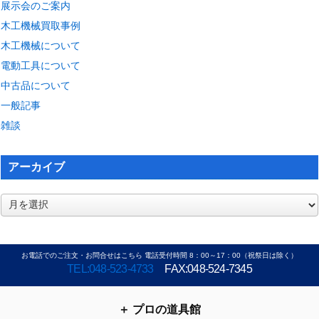
展示会のご案内
木工機械買取事例
木工機械について
電動工具について
中古品について
一般記事
雑談
アーカイブ
ア
ー
カ
イ
お電話でのご注文・お問合せはこちら 電話受付時間 8：00～17：00（祝祭日は除く）
ブ
TEL:048-523-4733
FAX:048-524-7345
プロの道具館