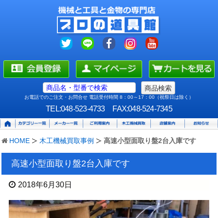
お電話でのご注文・お問合せ 電話受付時間 8：00～17：00（祝祭日は除く）
TEL:048-523-4733
FAX:048-524-7345
HOME
木工機械買取事例
高速小型面取り盤2台入庫です
高速小型面取り盤2台入庫です
2018年6月30日