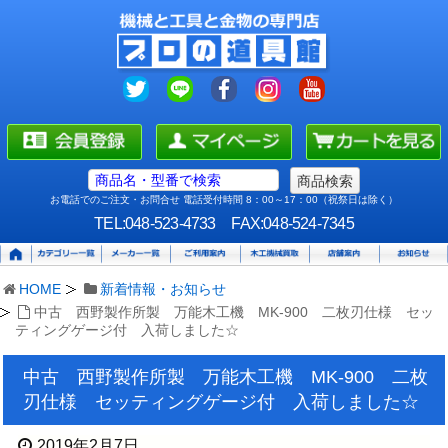
お電話でのご注文・お問合せ 電話受付時間 8：00～17：00（祝祭日は除く）
TEL:048-523-4733
FAX:048-524-7345
HOME
新着情報・お知らせ
中古 西野製作所製 万能木工機 MK-900 二枚刃仕様 セッ
ティングゲージ付 入荷しました☆
中古 西野製作所製 万能木工機 MK-900 二枚
刃仕様 セッティングゲージ付 入荷しました☆
2019年2月7日