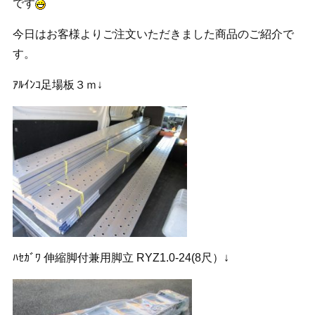
です
今日はお客様よりご注文いただきました商品のご紹介で
す。
ｱﾙｲﾝｺ足場板３ｍ↓
ﾊｾｶﾞﾜ 伸縮脚付兼用脚立 RYZ1.0-24(8尺）↓