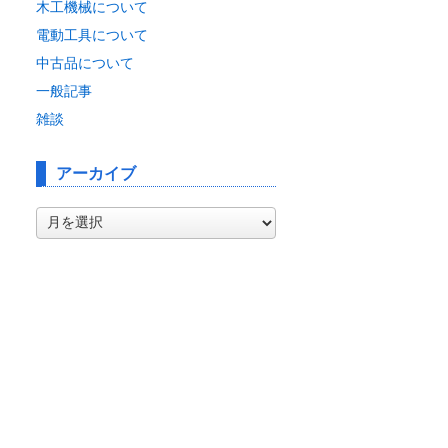
木工機械について
電動工具について
中古品について
一般記事
雑談
アーカイブ
ア
ー
カ
イ
ブ