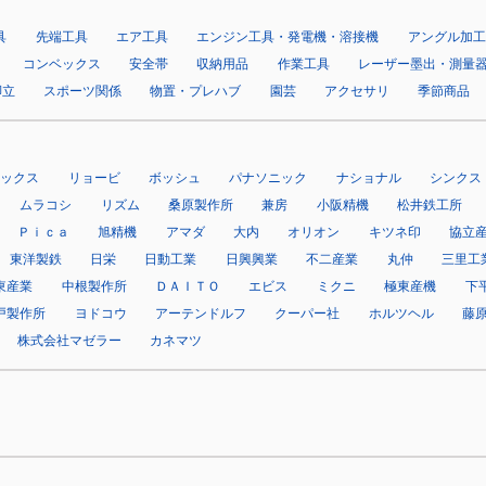
具
先端工具
エア工具
エンジン工具・発電機・溶接機
アングル加工
コンベックス
安全帯
収納用品
作業工具
レーザー墨出・測量
脚立
スポーツ関係
物置・プレハブ
園芸
アクセサリ
季節商品
マックス
リョービ
ボッシュ
パナソニック
ナショナル
シンクス
ムラコシ
リズム
桑原製作所
兼房
小阪精機
松井鉄工所
Ｐｉｃａ
旭精機
アマダ
大内
オリオン
キツネ印
協立
東洋製鉄
日栄
日動工業
日興興業
不二産業
丸仲
三里工
東産業
中根製作所
ＤＡＩＴＯ
エビス
ミクニ
極東産機
下
戸製作所
ヨドコウ
アーテンドルフ
クーパー社
ホルツヘル
藤
株式会社マゼラー
カネマツ