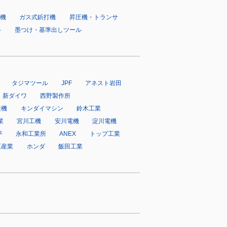
機
ガス式鋲打機
昇圧機・トランサ
器
墨つけ・基準出しツール
タジマツール
JPF
アネスト岩田
新ダイワ
西野製作所
産機
キンダイマシン
鈴木工業
業
宮川工機
安川電機
淀川電機
平
永和工業所
ANEX
トップ工業
原産業
ホンダ
飯田工業