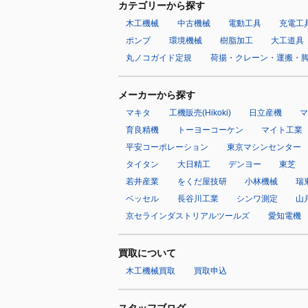
カテゴリーから探す
木工機械
中古機械
電動工具
充電工
ポンプ
環境機械
樹脂加工
大工道具
丸ノコガイド定規
荷揚・クレーン・運搬・
メーカーから探す
マキタ
工機販売(Hikoki)
日立産機
育良精機
トーヨーコーケン
マイト工業
平安コーポレーション
東京マシンセンター
タイタン
大日精工
デンヨー
東芝
若井産業
をくだ屋技研
小林機械
瑞
ベッセル
長谷川工業
シンワ測定
山
京セラインダストリアルツールズ
愛知電機
買取について
木工機械買取
買取申込