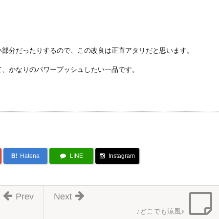
い部分だったりするので、この改良は正直アタリだと思います。
て、かなりのパワープッシュしたい一品です。
B!
Hatena
LINE
Instagram
Prev
Next
♪どこでも涼風♪