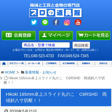
お電話でのご注文・お問合せ 電話受付時間 8：00～17：00（祝祭日は除く）
TEL:048-523-4733
FAX:048-524-7345
HOME
新着情報・お知らせ
Hikoki 165mm卓上スライド丸のこ C6RSHD 両傾斜八寸切
断！！
Hikoki 165mm卓上スライド丸のこ C6RSHD 両
傾斜八寸切断！！
2020年5月21日