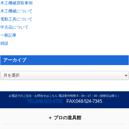
木工機械買取事例
木工機械について
電動工具について
中古品について
一般記事
雑談
アーカイブ
ア
ー
カ
イ
お電話でのご注文・お問合せはこちら 電話受付時間 8：00～17：00（祝祭日は除く）
ブ
TEL:048-523-4733
FAX:048-524-7345
プロの道具館