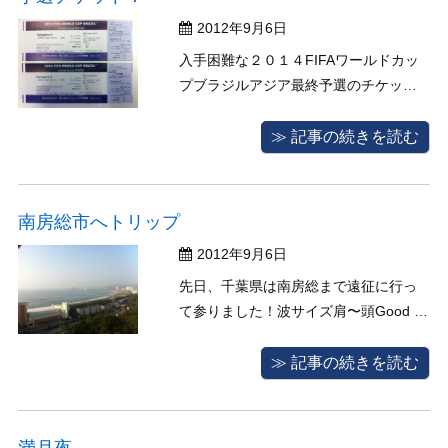
2012年9月6日
入手困難な２０１４FIFAワールドカッ
プブラジルアジア最終予選のチケット
を頂いちゃいました。 しかも今回はメ
インスタンドです このチケットはサッ
≫ 記事の続きを読む
カー大好きな少年二人にプレゼントも
ちろん我が子です。毎日楽しみで眠れ
ない日が続いています。
南房総市へトリップ
2012年9月6日
先日、千葉県は南房総まで遠征に行っ
て参りました！波サイズ肩〜頭Good 写
真は鴨川グランドホテルから朝6時に部
屋から撮った写真です！うねりが入っ
≫ 記事の続きを読む
て朝のうちはとてもいい波でしたよ！
そこから車で３０分ほど南下した和田
町でサーフしましたよ〜 その後車で移
満月夜