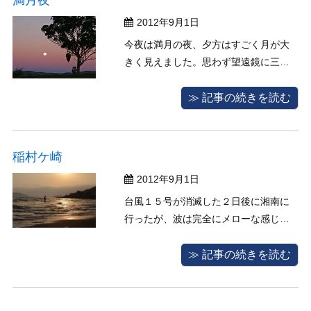
動する事３０分、南房総市に移動し ...
2012年9月1日
今夜は満月の夜、夕方はすごく月が大
きく見えました。思わず望遠鏡に三脚
を立ててパチり
≫ 記事の続きを読む
稲村ケ崎
2012年9月1日
台風１５号が消滅した２日後に湘南に
行ったが、波は完全にメローな感じに
サイズダウンしてました。 来週は南房
総まで遠征に行きます！ゴルフもいい
≫ 記事の続きを読む
けどサーフィン最高！！