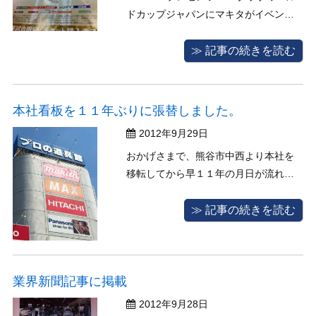
ドカップジャパンにマキタがイベント
スポンサーです！ ナゴヤドームにも実
はあるんです！
≫ 記事の続きを読む
本社看板を１１年ぶりに張替しました。
2012年9月29日
おかげさまで、熊谷市中西より本社を
移転してから早１１年の月日が流れま
した。思えば１１年前初心に帰った思
いで一からやろうと決意を決めて頑張
≫ 記事の続きを読む
ってきたかな！毎週土日に店を開ける
のも随分ちと慣れましたね。 その間ご
来店くださるお客様にはたくさんのお
言葉をいただきましてそれが支えにな
業界新聞記事に掲載
り今ま ...
2012年9月28日