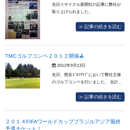
先日リサイクル新聞社の記事に弊社が
取り上げられました。
≫ 記事の続きを読む
TMCゴルフコンペ２０１２開催⛳
2012年9月13日
先日、熊谷ｺﾞﾙﾌｸﾗﾌﾞにおいて弊社主催
のゴルフコンペを行いました。 合計１
０組で行いましたこのコンペは混戦を
極めました！皆様のご協力を元に行い
≫ 記事の続きを読む
ましたこのコンペは過去3回行い今回で
4回目となりました。次回の企画をお楽
しみに！
２０１４FIFAワールドカップブラジルアジア最終
予選チケット！