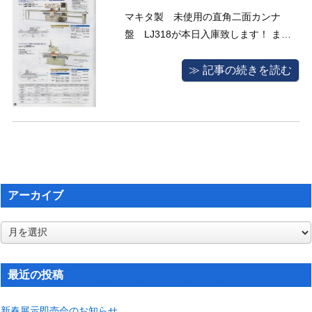
マキタ製 未使用の直角二面カンナ
盤 LJ318が本日入庫致します！ まさ
しく掘り出し物です！
≫ 記事の続きを読む
アーカイブ
ア
ー
カ
イ
最近の投稿
ブ
新春展示即売会のお知らせ