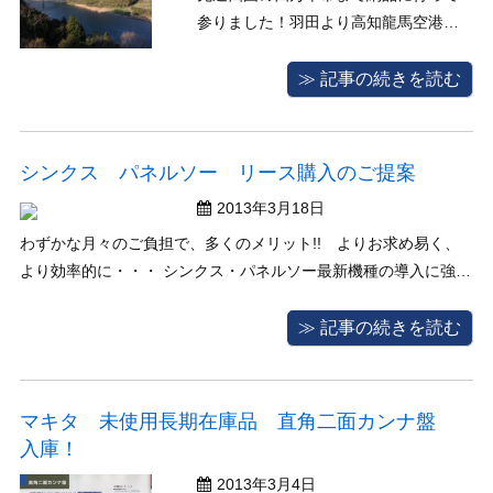
参りました！羽田より高知龍馬空港ま
で行きレンターカーで更に南に走るこ
と１３０kmの道のり奥深い山に囲ま
≫ 記事の続きを読む
れ、桜も３分咲きでした。納めた機械
は木工機械数台です。四万十市を流れ
る清流四万十川と山々の景観はとても
シンクス パネルソー リース購入のご提案
心癒されるような時間がゆっくりと流
2013年3月18日
れる場所 ...
わずかな月々のご負担で、多くのメリット!! よりお求め易く、
より効率的に・・・ シンクス・パネルソー最新機種の導入に強力
支援をいたします。 ●シンクスパネルソーHP-1シリーズ
http://www.shinx.co.jp/htm/mokkou/01_cut/mokkou_cut_ ...
≫ 記事の続きを読む
マキタ 未使用長期在庫品 直角二面カンナ盤
入庫！
2013年3月4日