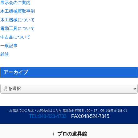
展示会のご案内
木工機械買取事例
木工機械について
電動工具について
中古品について
一般記事
雑談
アーカイブ
ア
ー
カ
イ
お電話でのご注文・お問合せはこちら 電話受付時間 8：00～17：00（祝祭日は除く）
ブ
TEL:048-523-4733
FAX:048-524-7345
プロの道具館