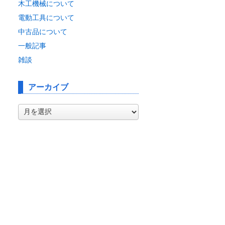
木工機械について
電動工具について
中古品について
一般記事
雑談
アーカイブ
ア
ー
カ
イ
ブ