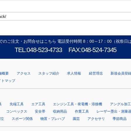
でのご注文・お問合せはこちら 電話受付時間 8：00～17：00（祝祭日
TEL:048-523-4733
FAX:048-524-7345
舗概要
アクセス
スタッフ紹介
求人情報
経営理念
新規会員登
イトマップ
具
先端工具
エア工具
エンジン工具・発電機・溶接機
アングル加工
コンベックス
安全帯
収納用品
作業工具
レーザー墨出・測量
脚立
スポーツ関係
物置・プレハブ
園芸
アクセサリ
季節商品