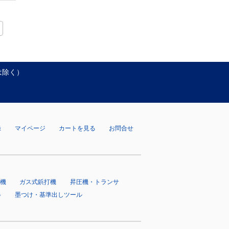
は除く）
録
マイページ
カートを見る
お問合せ
機
ガス式鋲打機
昇圧機・トランサ
器
墨つけ・基準出しツール