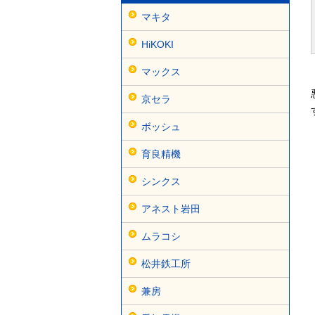
マキタ
HiKOKI
マックス
京セラ
ボッシュ
育良精機
シンクス
アネスト岩田
ムラコシ
松井鉄工所
兼房