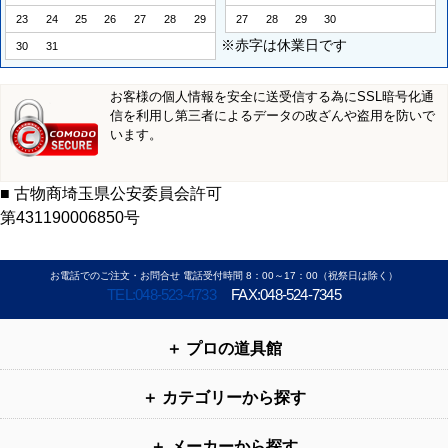
23
24
25
26
27
28
29
27
28
29
30
※赤字は休業日です
30
31
お客様の個人情報を安全に送受信する為にSSL暗号化通
信を利用し第三者によるデータの改ざんや盗用を防いで
います。
■ 古物商埼玉県公安委員会許可
第431190006850号
お電話でのご注文・お問合せ 電話受付時間 8：00～17：00（祝祭日は除く）
TEL:048-523-4733
FAX:048-524-7345
プロの道具館
カテゴリーから探す
メーカーから探す