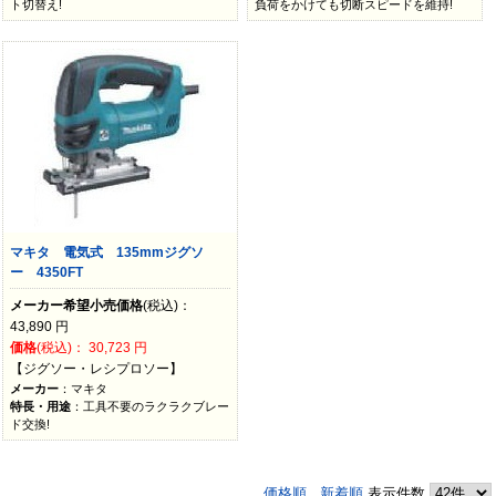
ト切替え!
負荷をかけても切断スピードを維持!
マキタ 電気式 135mmジグソ
ー 4350FT
メーカー希望小売価格
(税込)：
43,890
円
価格
(税込)：
30,723
円
【ジグソー・レシプロソー】
メーカー
：マキタ
特長・用途
：工具不要のラクラクブレー
ド交換!
価格順
新着順
表示件数