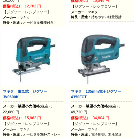
18,260
円
価格
(税込)：
10,549
円
価格
(税込)：
12,782
円
【ジグソー・レシプロソー】
【ジグソー・レシプロソー】
メーカー
：マキタ
特長・用途
：持ちやすい軽量設計!
メーカー
：マキタ
特長・用途
：オービタル機能付き!
マキタ 電気式 ジグソー
マキタ 135mm電子ジグソー
JV0600K
4350FCT
メーカー希望小売価格
(税込)：
メーカー希望小売価格
(税込)：
22,660
円
49,720
円
価格
(税込)：
15,862
円
価格
(税込)：
34,804
円
【ジグソー・レシプロソー】
【ジグソー・レシプロソー】
メーカー
：マキタ
メーカー
：マキタ
特長・用途
：オービタル3段+ストレー
特長・用途
：電子制御、無段変速!