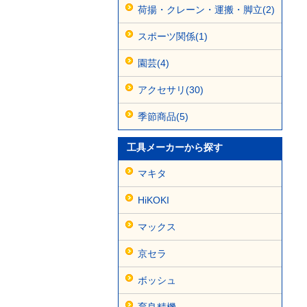
荷揚・クレーン・運搬・脚立(2)
スポーツ関係(1)
園芸(4)
アクセサリ(30)
季節商品(5)
工具メーカーから探す
マキタ
HiKOKI
マックス
京セラ
ボッシュ
育良精機