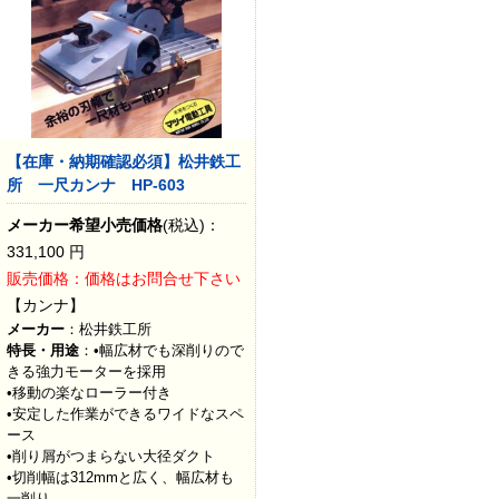
【在庫・納期確認必須】松井鉄工
所 一尺カンナ HP-603
メーカー希望小売価格
(税込)：
331,100
円
販売価格：価格はお問合せ下さい
【カンナ】
メーカー
：松井鉄工所
特長・用途
：•幅広材でも深削りので
きる強力モーターを採用
•移動の楽なローラー付き
•安定した作業ができるワイドなスペ
ース
•削り屑がつまらない大径ダクト
•切削幅は312mmと広く、幅広材も
一削り