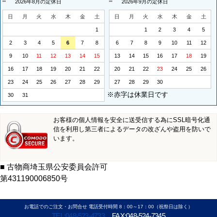
2026年8月の定休日
2026年9月の定休日
日
月
火
水
木
金
土
日
月
火
水
木
金
土
1
1
2
3
4
5
2
3
4
5
6
7
8
6
7
8
9
10
11
12
9
10
11
12
13
14
15
13
14
15
16
17
18
19
16
17
18
19
20
21
22
20
21
22
23
24
25
26
23
24
25
26
27
28
29
27
28
29
30
※赤字は休業日です
30
31
お客様の個人情報を安全に送受信する為にSSL暗号化通
信を利用し第三者によるデータの改ざんや盗用を防いで
います。
■ 古物商埼玉県公安委員会許可
第431190006850号
お電話でのご注文・お問合せ 電話受付時間 8：00～17：00（祝祭日は除く）
TEL:048-523-4733
FAX:048-524-7345