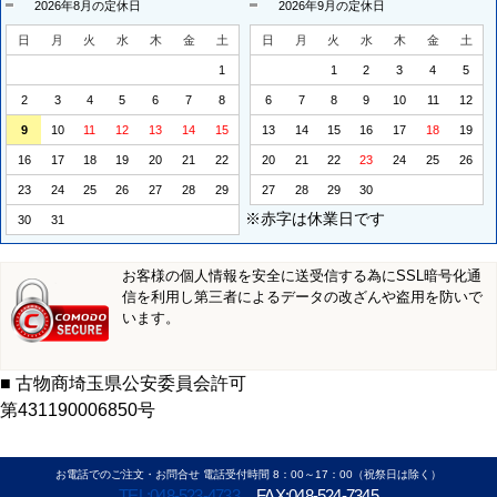
2026年8月の定休日
2026年9月の定休日
日
月
火
水
木
金
土
日
月
火
水
木
金
土
1
1
2
3
4
5
2
3
4
5
6
7
8
6
7
8
9
10
11
12
9
10
11
12
13
14
15
13
14
15
16
17
18
19
16
17
18
19
20
21
22
20
21
22
23
24
25
26
23
24
25
26
27
28
29
27
28
29
30
※赤字は休業日です
30
31
お客様の個人情報を安全に送受信する為にSSL暗号化通
信を利用し第三者によるデータの改ざんや盗用を防いで
います。
■ 古物商埼玉県公安委員会許可
第431190006850号
お電話でのご注文・お問合せ 電話受付時間 8：00～17：00（祝祭日は除く）
TEL:048-523-4733
FAX:048-524-7345