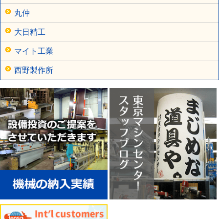
丸仲
大日精工
マイト工業
西野製作所