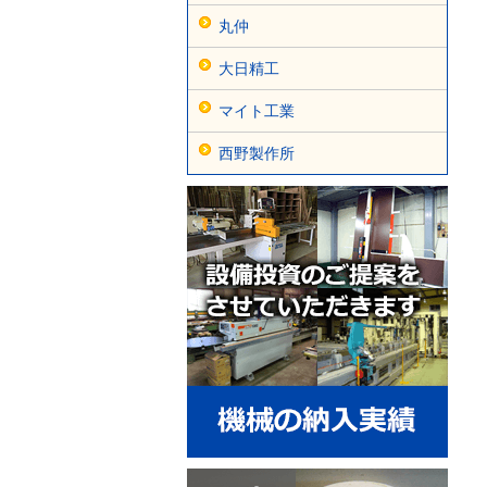
丸仲
大日精工
マイト工業
西野製作所