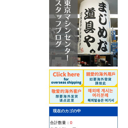
現在のカゴの中
合計数量：
0