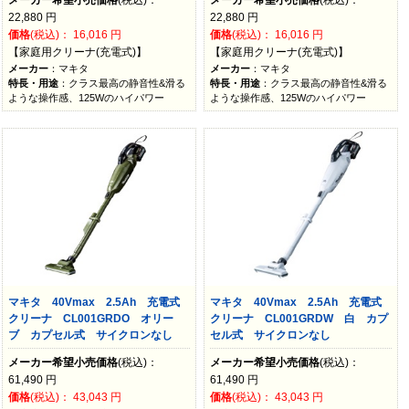
22,880
円
22,880
円
価格
(税込)：
16,016
円
価格
(税込)：
16,016
円
【家庭用クリーナ(充電式)】
【家庭用クリーナ(充電式)】
メーカー
：マキタ
メーカー
：マキタ
特長・用途
：クラス最高の静音性&滑る
特長・用途
：クラス最高の静音性&滑る
ような操作感、125Wのハイパワー
ような操作感、125Wのハイパワー
マキタ 40Vmax 2.5Ah 充電式
マキタ 40Vmax 2.5Ah 充電式
クリーナ CL001GRDO オリー
クリーナ CL001GRDW 白 カプ
ブ カプセル式 サイクロンなし
セル式 サイクロンなし
メーカー希望小売価格
(税込)：
メーカー希望小売価格
(税込)：
61,490
円
61,490
円
価格
(税込)：
43,043
円
価格
(税込)：
43,043
円