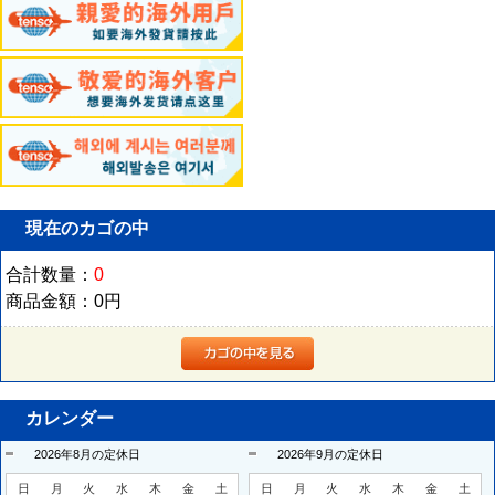
現在のカゴの中
合計数量：
0
商品金額：
0円
カレンダー
2026年8月の定休日
2026年9月の定休日
日
月
火
水
木
金
土
日
月
火
水
木
金
土