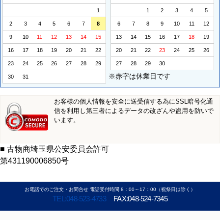
1
1
2
3
4
5
2
3
4
5
6
7
8
6
7
8
9
10
11
12
9
10
11
12
13
14
15
13
14
15
16
17
18
19
16
17
18
19
20
21
22
20
21
22
23
24
25
26
23
24
25
26
27
28
29
27
28
29
30
※赤字は休業日です
30
31
お客様の個人情報を安全に送受信する為にSSL暗号化通
信を利用し第三者によるデータの改ざんや盗用を防いで
います。
■ 古物商埼玉県公安委員会許可
第431190006850号
お電話でのご注文・お問合せ 電話受付時間 8：00～17：00（祝祭日は除く）
TEL:048-523-4733
FAX:048-524-7345