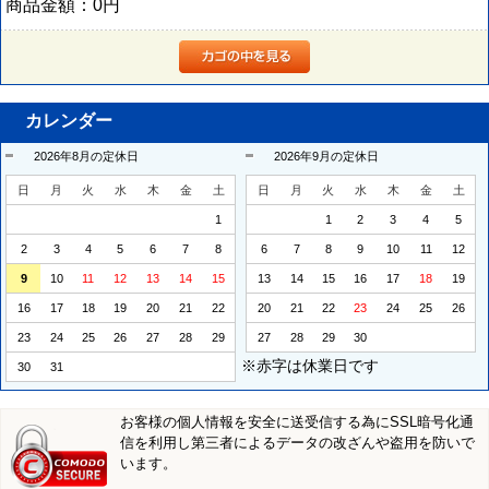
商品金額：
0円
カレンダー
2026年8月の定休日
2026年9月の定休日
日
月
火
水
木
金
土
日
月
火
水
木
金
土
1
1
2
3
4
5
2
3
4
5
6
7
8
6
7
8
9
10
11
12
9
10
11
12
13
14
15
13
14
15
16
17
18
19
16
17
18
19
20
21
22
20
21
22
23
24
25
26
23
24
25
26
27
28
29
27
28
29
30
※赤字は休業日です
30
31
お客様の個人情報を安全に送受信する為にSSL暗号化通
信を利用し第三者によるデータの改ざんや盗用を防いで
います。