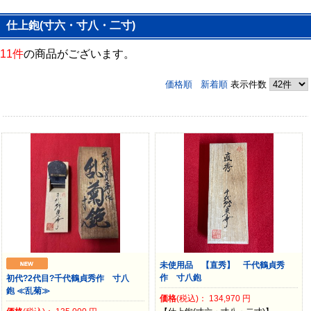
仕上鉋(寸六・寸八・二寸)
11件
の商品がございます。
価格順
新着順
表示件数
未使用品 【直秀】 千代鶴貞秀
作 寸八鉋
初代?2代目?千代鶴貞秀作 寸八
鉋 ≪乱菊≫
価格
(税込)：
134,970
円