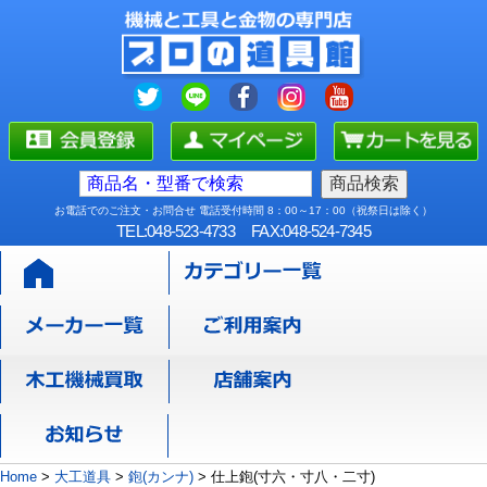
お電話でのご注文・お問合せ 電話受付時間 8：00～17：00（祝祭日は除く）
TEL:048-523-4733
FAX:048-524-7345
Home
>
大工道具
>
鉋(カンナ)
>
仕上鉋(寸六・寸八・二寸)