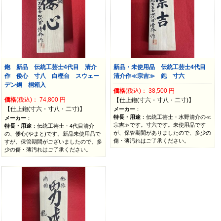
鉋 新品 伝統工芸士4代目 清介
新品・未使用品 伝統工芸士4代目
作 倭心 寸八 白樫台 スウェー
清介作≪宗吉≫ 鉋 寸六
デン鋼 桐箱入
価格
(税込)：
38,500
円
価格
(税込)：
74,800
円
【仕上鉋(寸六・寸八・二寸)】
【仕上鉋(寸六・寸八・二寸)】
メーカー
：
特長・用途
：伝統工芸士・水野清介の≪
メーカー
：
宗吉≫です。寸六です。未使用品です
特長・用途
：伝統工芸士・4代目清介
が、保管期間がありましたので、多少の
の、倭心(やまと)です。新品未使用品で
傷・薄汚れはご了承ください。
すが、保管期間がございましたので、多
少の傷・薄汚れはご了承ください。