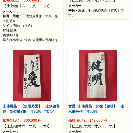
価格
(税込)：
135,000
円
【仕上鉋(寸六・寸八・二寸)】
【仕上鉋(寸六・寸八・二寸)】
メーカー
：
特長・用途
：千代鶴貞秀の【直秀】で
メーカー
：
す。
特長・用途
：千代鶴貞秀作 寸八 鉋
≪乱菊≫
サイズ:70mm (寸八)
材質:錬鉄
鋼:青紙1号
購入は30年以上前の未使用の乱菊です
未使用品 【無限乃愛】 碓氷健吾
貴重!!未使用品 究極【健明】 碓
作 新特殊Y鋼 寸八鉋 *希少*
氷健吾作 寸八鉋
価格
(税込)：
300,000
円
価格
(税込)：
143,000
円
【仕上鉋(寸六・寸八・二寸)】
【仕上鉋(寸六・寸八・二寸)】
メーカー
：
メーカー
：