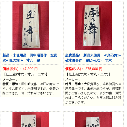
新品・未使用品 田中昭吾作 左寛
超貴重品! 新品未使用 ≪序乃舞≫
次≪匠の舞≫ 寸八 鉋
碓氷健吾作 鉋(かんな) 寸六
価格
(税込)：
47,300
円
価格
(税込)：
275,000
円
【仕上鉋(寸六・寸八・二寸)】
【仕上鉋(寸六・寸八・二寸)】
メーカー
：
メーカー
：
特長・用途
：田中昭次作 ≪匠の舞≫で
特長・用途
：大変貴重な、碓氷健吾作≪
す。寸八鉋です。未使用ですが、保管の
序乃舞≫です。未使用品ですが、保管期
際にできた、傷・汚れがございます。
間がございましたので、多少の傷・薄汚
れはご了承ください。台座上部に叩き跡
がございます。