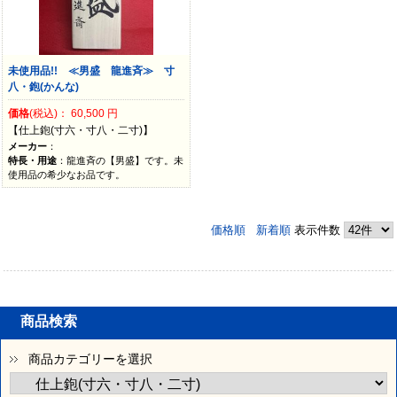
未使用品!! ≪男盛 龍進斉≫ 寸
八・鉋(かんな)
価格
(税込)：
60,500
円
【仕上鉋(寸六・寸八・二寸)】
メーカー
：
特長・用途
：龍進斉の【男盛】です。未
使用品の希少なお品です。
価格順
新着順
表示件数
商品検索
商品カテゴリーを選択