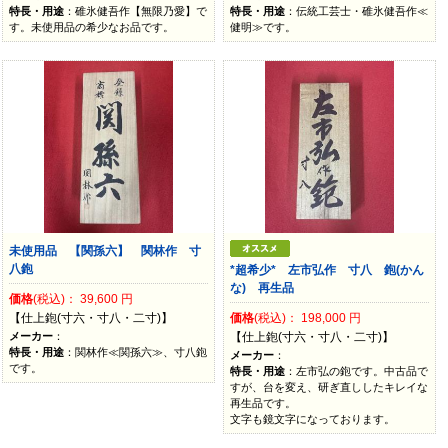
特長・用途
：碓氷健吾作【無限乃愛】で
特長・用途
：伝統工芸士・碓氷健吾作≪
す。未使用品の希少なお品です。
健明≫です。
未使用品 【関孫六】 関林作 寸
八鉋
*超希少* 左市弘作 寸八 鉋(かん
な) 再生品
価格
(税込)：
39,600
円
【仕上鉋(寸六・寸八・二寸)】
価格
(税込)：
198,000
円
メーカー
：
【仕上鉋(寸六・寸八・二寸)】
特長・用途
：関林作≪関孫六≫、寸八鉋
メーカー
：
です。
特長・用途
：左市弘の鉋です。中古品で
すが、台を変え、研ぎ直ししたキレイな
再生品です。
文字も鏡文字になっております。