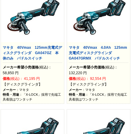
マキタ 40Vmax 125mm充電式デ
マキタ 40Vmax 4.0Ah 125mm
ィスクグラインダ GA047GZ 本
充電式ディスクグラインダ
体のみ パドルスイッチ
GA047GRMX パドルスイッチ
メーカー希望小売価格
(税込)：
メーカー希望小売価格
(税込)：
58,850
円
132,220
円
価格
(税込)：
41,195
円
価格
(税込)：
92,554
円
【ディスクグラインダ】
【ディスクグラインダ】
メーカー
：マキタ
メーカー
：マキタ
特長・用途
：「X-LOCK」採用で先端工
特長・用途
：「X-LOCK」採用で先端工
具着脱はワンタッチ
具着脱はワンタッチ