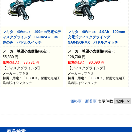
マキタ 40Vmax 100mm充電式デ
マキタ 40Vmax 4.0Ah 100mm
ィスクグラインダ GA045GZ 本
充電式ディスクグラインダ
体のみ パドルスイッチ
GA045GRMX パドルスイッチ
メーカー希望小売価格
(税込)：
メーカー希望小売価格
(税込)：
55,330
円
128,700
円
価格
(税込)：
38,731
円
価格
(税込)：
90,090
円
【ディスクグラインダ】
【ディスクグラインダ】
メーカー
：マキタ
メーカー
：マキタ
特長・用途
：「X-LOCK」採用で先端工
特長・用途
：「X-LOCK」採用で先端工
具着脱はワンタッチ
具着脱はワンタッチ
価格順
新着順
表示件数
商品検索