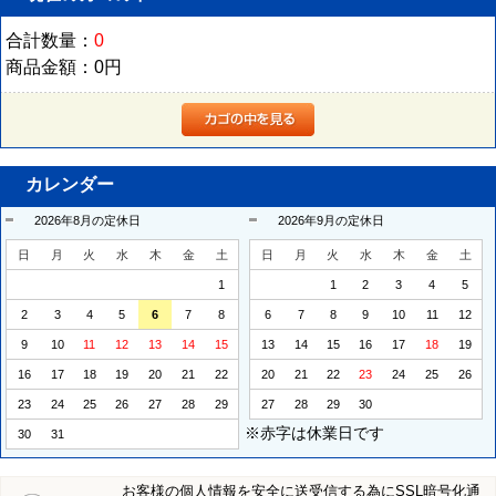
合計数量：
0
商品金額：
0円
カレンダー
2026年8月の定休日
2026年9月の定休日
日
月
火
水
木
金
土
日
月
火
水
木
金
土
1
1
2
3
4
5
2
3
4
5
6
7
8
6
7
8
9
10
11
12
9
10
11
12
13
14
15
13
14
15
16
17
18
19
16
17
18
19
20
21
22
20
21
22
23
24
25
26
23
24
25
26
27
28
29
27
28
29
30
※赤字は休業日です
30
31
お客様の個人情報を安全に送受信する為にSSL暗号化通