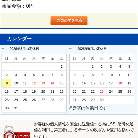
商品金額：
0円
カレンダー
2026年8月の定休日
2026年9月の定休日
日
月
火
水
木
金
土
日
月
火
水
木
金
土
1
1
2
3
4
5
2
3
4
5
6
7
8
6
7
8
9
10
11
12
9
10
11
12
13
14
15
13
14
15
16
17
18
19
16
17
18
19
20
21
22
20
21
22
23
24
25
26
23
24
25
26
27
28
29
27
28
29
30
※赤字は休業日です
30
31
お客様の個人情報を安全に送受信する為にSSL暗号化通
信を利用し第三者によるデータの改ざんや盗用を防いで
います。