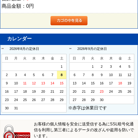
商品金額：
0円
カレンダー
2026年8月の定休日
2026年9月の定休日
日
月
火
水
木
金
土
日
月
火
水
木
金
土
1
1
2
3
4
5
2
3
4
5
6
7
8
6
7
8
9
10
11
12
9
10
11
12
13
14
15
13
14
15
16
17
18
19
16
17
18
19
20
21
22
20
21
22
23
24
25
26
23
24
25
26
27
28
29
27
28
29
30
※赤字は休業日です
30
31
お客様の個人情報を安全に送受信する為にSSL暗号化通
信を利用し第三者によるデータの改ざんや盗用を防いで
います。