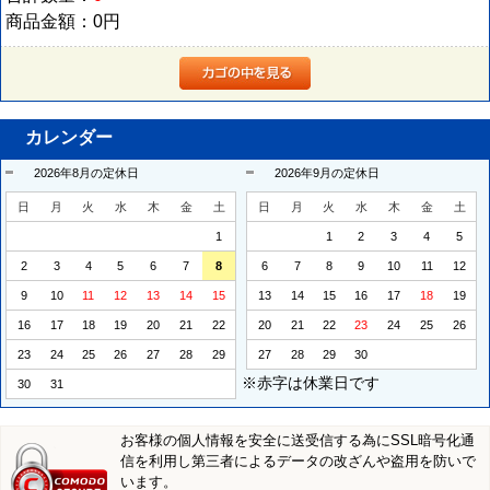
商品金額：
0円
カレンダー
2026年8月の定休日
2026年9月の定休日
日
月
火
水
木
金
土
日
月
火
水
木
金
土
1
1
2
3
4
5
2
3
4
5
6
7
8
6
7
8
9
10
11
12
9
10
11
12
13
14
15
13
14
15
16
17
18
19
16
17
18
19
20
21
22
20
21
22
23
24
25
26
23
24
25
26
27
28
29
27
28
29
30
※赤字は休業日です
30
31
お客様の個人情報を安全に送受信する為にSSL暗号化通
信を利用し第三者によるデータの改ざんや盗用を防いで
います。