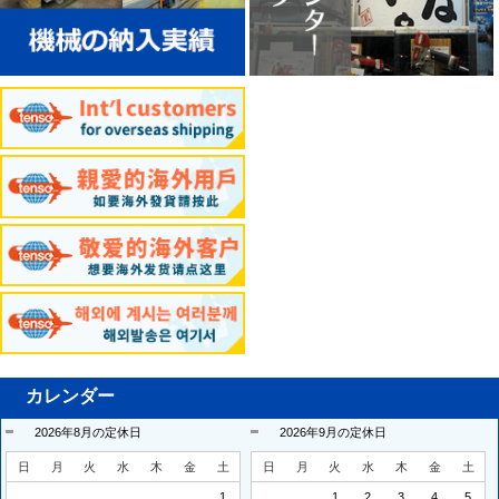
カレンダー
2026年8月の定休日
2026年9月の定休日
日
月
火
水
木
金
土
日
月
火
水
木
金
土
1
1
2
3
4
5