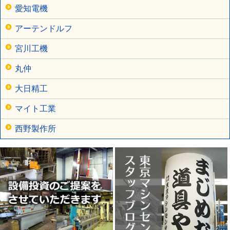
愛知電機
アーテンドルフ
宮川工機
丸仲
大日精工
マイト工業
西野製作所