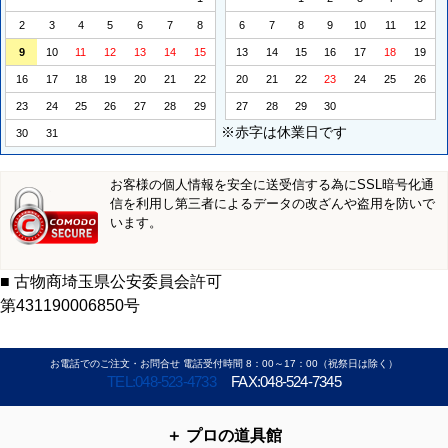
2
3
4
5
6
7
8
6
7
8
9
10
11
12
9
10
11
12
13
14
15
13
14
15
16
17
18
19
16
17
18
19
20
21
22
20
21
22
23
24
25
26
23
24
25
26
27
28
29
27
28
29
30
※赤字は休業日です
30
31
お客様の個人情報を安全に送受信する為にSSL暗号化通
信を利用し第三者によるデータの改ざんや盗用を防いで
います。
■ 古物商埼玉県公安委員会許可
第431190006850号
お電話でのご注文・お問合せ 電話受付時間 8：00～17：00（祝祭日は除く）
TEL:048-523-4733
FAX:048-524-7345
プロの道具館