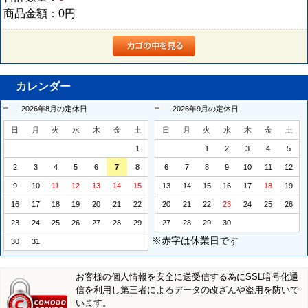
商品金額：
0円
カレンダー
2026年8月の定休日
2026年9月の定休日
日
月
火
水
木
金
土
日
月
火
水
木
金
土
1
1
2
3
4
5
2
3
4
5
6
7
8
6
7
8
9
10
11
12
9
10
11
12
13
14
15
13
14
15
16
17
18
19
16
17
18
19
20
21
22
20
21
22
23
24
25
26
23
24
25
26
27
28
29
27
28
29
30
※赤字は休業日です
30
31
お客様の個人情報を安全に送受信する為にSSL暗号化通
信を利用し第三者によるデータの改ざんや盗用を防いで
います。