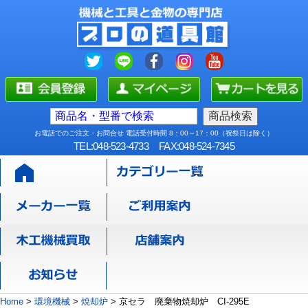
お電話でのご注文・お問合せ 電話受付時間 8：00～17：00（祝祭日は除く）
TEL:048-523-4733
FAX:048-524-7345
Home
>
環境機械
>
焼却炉
>
京セラ 廃棄物焼却炉 CI-295E