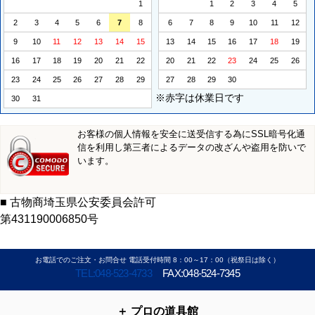
1
1
2
3
4
5
2
3
4
5
6
7
8
6
7
8
9
10
11
12
9
10
11
12
13
14
15
13
14
15
16
17
18
19
16
17
18
19
20
21
22
20
21
22
23
24
25
26
23
24
25
26
27
28
29
27
28
29
30
※赤字は休業日です
30
31
お客様の個人情報を安全に送受信する為にSSL暗号化通
信を利用し第三者によるデータの改ざんや盗用を防いで
います。
■ 古物商埼玉県公安委員会許可
第431190006850号
お電話でのご注文・お問合せ 電話受付時間 8：00～17：00（祝祭日は除く）
TEL:048-523-4733
FAX:048-524-7345
プロの道具館