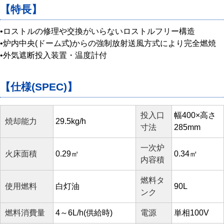
【特長】
•ロストルの修理や交換がいらないロストルフリー構造
•炉内中央(ドーム式)からの強制放射送風方式により完全燃焼
•外気遮断投入装置・温度計付
【仕様(SPEC)】
投入口
幅400×高さ
焼却能力
29.5kg/h
寸法
285mm
一次炉
火床面積
0.29㎡
0.34㎡
内容積
燃料タ
使用燃料
白灯油
90L
ンク
燃料消費量
4～6L/h(供給時)
電源
単相100V