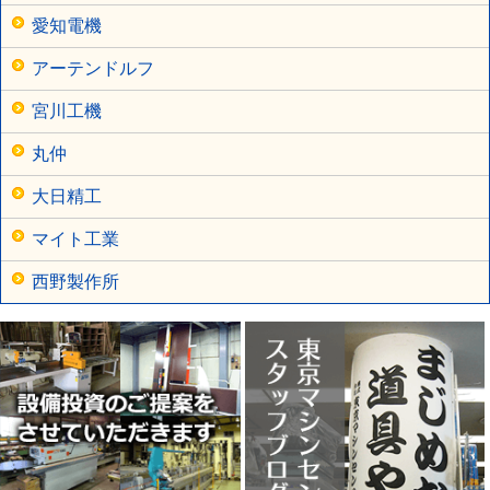
愛知電機
アーテンドルフ
宮川工機
丸仲
大日精工
マイト工業
西野製作所