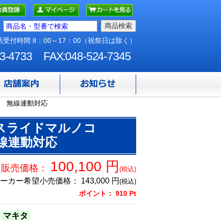
受付時間 8：00～17：00（祝祭日は除く）
3-4733
FAX:048-524-7345
のみ 無線連動対応
電式スライドマルノコ
無線連動対応
100,100
円
販売価格：
(税込)
ーカー希望小売価格：
143,000
円
(税込)
ポイント：
910
Pt
マキタ