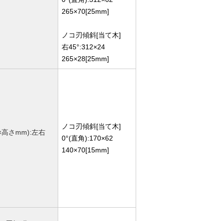
265×70[25mm]
ノコ刃傾斜[当て木]
右45°:312×24
265×28[25mm]
ノコ刃傾斜[当て木]
高さmm):左右
0°(直角):170×62
140×70[15mm]