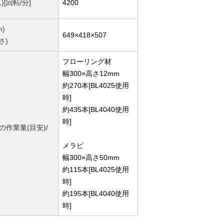
)[回転/分]
4200
)
649×418×507
さ)
フローリング材
幅300×高さ12mm
約270本[BL4025使用
時]
約435本[BL4040使用
時]
の作業量(目安)/
メラピ
幅300×高さ50mm
約115本[BL4025使用
時]
約195本[BL4040使用
時]