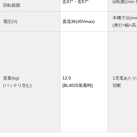
左47°・右57°
回転数(min-1
回転範囲
本機寸法(mm
電圧(V)
直流36(40Vmax)
(奥行×幅×高
質量(kg)
12.0
1充電あたり
(バッテリ含む)
[BL4025装着時]
切断