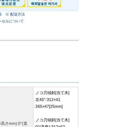
法
※ 配送方法
ンセルについて
ノコ刃傾斜[当て木]
左45°:312×41
265×47[25mm]
ノコ刃傾斜[当て木]
高さmm):0°(直
0°(直角):312×62