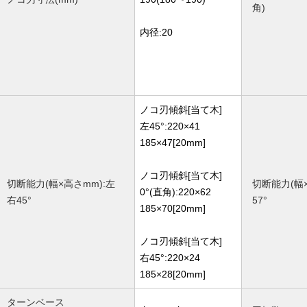
角)
内径:20
ノコ刃傾斜[当て木]
左45°:220×41
185×47[20mm]
ノコ刃傾斜[当て木]
切断能力(幅×高さmm):左
切断能力(幅×
0°(直角):220×62
右45°
57°
185×70[20mm]
ノコ刃傾斜[当て木]
右45°:220×24
185×28[20mm]
ターンベース