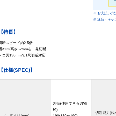
※ お支払い方
※ 返品・キャ
【特長】
切断スピード約2.5倍
幅312×高さ62mmを一発切断
ノコ刃190mmで1尺切断対応
【仕様(SPEC)】
外径(使用できる刃物
径)
切断能力(幅×
ノコ刃寸法(mm)
190(180〜190)